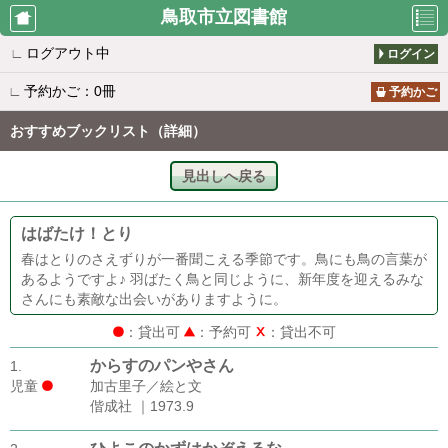
鳥取市立図書館
∟
ログアウト中
ログイン
利用者のペ
資料検索
新着案内
∟
予約かご：0冊
ージ
予約かご
おすすめブックリスト（詳細）
貸出ランキ
予約ランキ
所蔵一覧
見出しへ戻る
ング
ング
はばたけ！とり
雑誌タイト
おすすめブ
図書館から
春はとりのさえずりが一番聞こえる季節です。鳥にも鳥の言葉が
ル一覧
ックリスト
のお知らせ
あるようですよ♪ 羽ばたく鳥と同じように、新年度を迎えるみな
さんにも素敵な出会いがありますように。
：貸出可
：予約可
：貸出不可
休館日カレ
移動図書館
書評ランキ
からすのパンやさん
1.
ンダー
カレンダー
ング
児童
加古里子／絵と文
偕成社 ｜1973.9