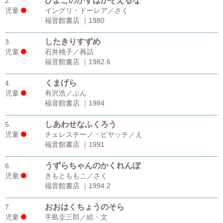
ひよこのかずはかぞえるな
2.
児童
イングリ・ドーレア／さく
福音館書店 ｜1980
したきりすずめ
3.
児童
石井桃子／再話
福音館書店 ｜1982.6
くまげら
4.
児童
有沢浩／ぶん
福音館書店 ｜1984
しあわせなふくろう
5.
児童
チェレスチーノ・ピヤッチ／え
福音館書店 ｜1991
うずらちゃんのかくれんぼ
6.
児童
きもとももこ／さく
福音館書店 ｜1994.2
おおはくちょうのそら
7.
児童
手島圭三郎／絵・文