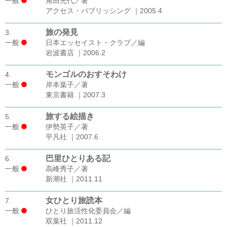
一般
角田光代／著
アクセス・パブリッシング ｜2005.4
旅の発見
3.
一般
日本エッセイスト・クラブ／編
岩波書店 ｜2006.2
モンゴルのおすそわけ
4.
一般
岸本葉子／著
東京書籍 ｜2007.3
旅する絵描き
5.
一般
伊勢英子／著
平凡社 ｜2007.6
巴里ひとりある記
6.
一般
高峰秀子／著
新潮社 ｜2011.11
女ひとり旅読本
7.
一般
ひとり旅活性化委員会／編
双葉社 ｜2011.12