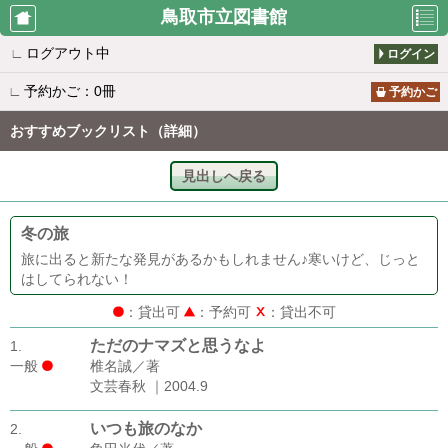
鳥取市立図書館
∟
ログアウト中
ログイン
利用者のペ
資料検索
新着案内
∟
予約かご：0冊
ージ
予約かご
おすすめブックリスト（詳細）
貸出ランキ
予約ランキ
所蔵一覧
見出しへ戻る
ング
ング
冬の旅
雑誌タイト
おすすめブ
図書館から
旅に出ると新たな発見があるかもしれません♪寒いけど、じっと
ル一覧
ックリスト
のお知らせ
はしてられない！
：貸出可
：予約可
：貸出不可
ただのナマズと思うなよ
1.
休館日カレ
移動図書館
書評ランキ
一般
椎名誠／著
ンダー
カレンダー
ング
文芸春秋 ｜2004.9
いつも旅のなか
2.