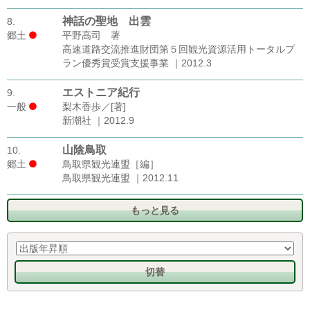
神話の聖地 出雲
8.
郷土
平野高司 著
高速道路交流推進財団第５回観光資源活用トータルプ
ラン優秀賞受賞支援事業 ｜2012.3
エストニア紀行
9.
一般
梨木香歩／[著]
新潮社 ｜2012.9
山陰鳥取
10.
郷土
鳥取県観光連盟［編］
鳥取県観光連盟 ｜2012.11
もっと見る
切替