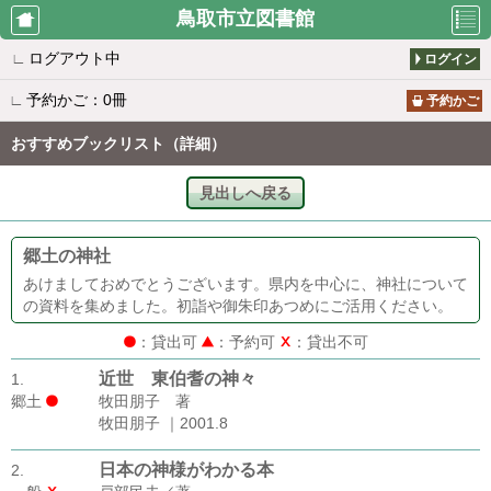
鳥取市立図書館
∟
ログアウト中
ログイン
利用者のペ
資料検索
新着案内
∟
予約かご：0冊
ージ
予約かご
おすすめブックリスト（詳細）
貸出ランキ
予約ランキ
所蔵一覧
見出しへ戻る
ング
ング
郷土の神社
雑誌タイト
おすすめブ
図書館から
あけましておめでとうございます。県内を中心に、神社について
ル一覧
ックリスト
のお知らせ
の資料を集めました。初詣や御朱印あつめにご活用ください。
：貸出可
：予約可
：貸出不可
近世 東伯耆の神々
1.
休館日カレ
移動図書館
書評ランキ
郷土
牧田朋子 著
ンダー
カレンダー
ング
牧田朋子 ｜2001.8
日本の神様がわかる本
2.