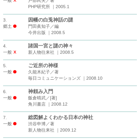
一般
戸部民夫／著
PHP研究所 ｜2005.1
因幡の白兎神話の謎
3.
郷土
門田眞知子／編
今井出版 ｜2008.5
諸国一宮と謎の神々
4.
一般
新人物往来社 ｜2008.5
ご近所の神様
5.
一般
久能木紀子／著
毎日コミュニケーションズ ｜2008.10
神頼み入門
6.
一般
飯倉晴武／[著]
角川書店 ｜2008.12
総図解よくわかる日本の神社
7.
一般
渋谷申博／著
新人物往来社 ｜2009.12