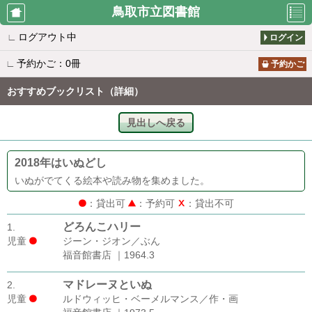
鳥取市立図書館
∟
ログアウト中
ログイン
利用者のペ
資料検索
新着案内
∟
予約かご：0冊
ージ
予約かご
おすすめブックリスト（詳細）
貸出ランキ
予約ランキ
所蔵一覧
見出しへ戻る
ング
ング
2018年はいぬどし
雑誌タイト
おすすめブ
図書館から
いぬがでてくる絵本や読み物を集めました。
ル一覧
ックリスト
のお知らせ
：貸出可
：予約可
：貸出不可
どろんこハリー
1.
児童
ジーン・ジオン／ぶん
休館日カレ
移動図書館
書評ランキ
福音館書店 ｜1964.3
ンダー
カレンダー
ング
マドレーヌといぬ
2.
児童
ルドウィッヒ・ベーメルマンス／作・画