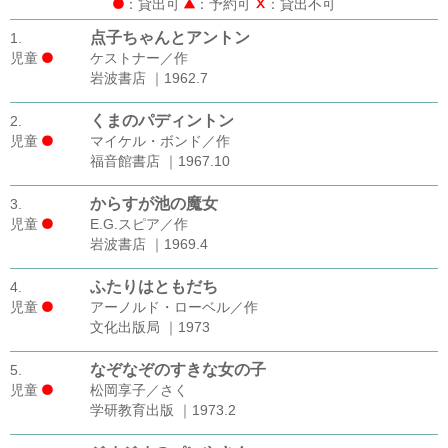
：貸出可
：予約可
：貸出不可
点子ちゃんとアントン
1.
児童
ケストナー／作
岩波書店 ｜1962.7
くまのパディントン
2.
児童
マイケル・ボンド／作
福音館書店 ｜1967.10
からすが池の魔女
3.
児童
E.G.スピア／作
岩波書店 ｜1969.4
ふたりはともだち
4.
児童
アーノルド・ローベル／作
文化出版局 ｜1973
なぞなぞのすきな女の子
5.
児童
松岡享子／さく
学研教育出版 ｜1973.2