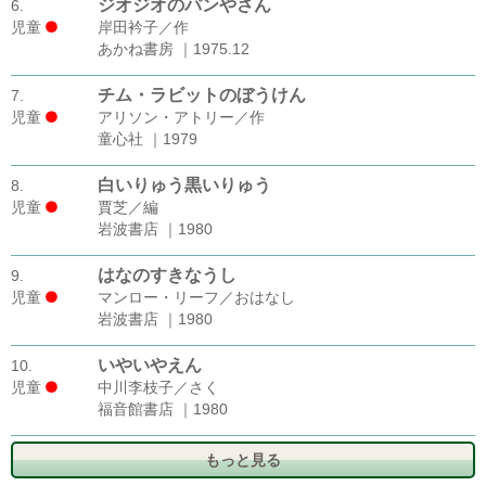
ジオジオのパンやさん
6.
児童
岸田衿子／作
あかね書房 ｜1975.12
チム・ラビットのぼうけん
7.
児童
アリソン・アトリー／作
童心社 ｜1979
白いりゅう黒いりゅう
8.
児童
賈芝／編
岩波書店 ｜1980
はなのすきなうし
9.
児童
マンロー・リーフ／おはなし
岩波書店 ｜1980
いやいやえん
10.
児童
中川李枝子／さく
福音館書店 ｜1980
もっと見る