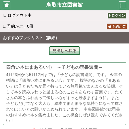
鳥取市立図書館
∟
ログアウト中
ログイン
利用者のペ
資料検索
新着案内
∟
予約かご：0冊
ージ
予約かご
おすすめブックリスト（詳細）
貸出ランキ
予約ランキ
所蔵一覧
見出しへ戻る
ング
ング
四角い本にまあるい心 ～子どもの読書週間～
雑誌タイト
おすすめブ
図書館から
4月23日から5月12日までは「子どもの読書週間」です。 今年の
ル一覧
ックリスト
のお知らせ
標語は『四角い本にまあるい心』です。 標語のなかの「まある
い」は子どもたちが元々持っている無邪気でまんまるな笑顔、そ
して本を読みふわっと温まる心のことをあらわす言葉です。たく
さんの本とふれあって優しい心がずっと続きますように。また、
休館日カレ
移動図書館
書評ランキ
子どもだけでなく大人も、絵本でまんまるな気持ちになって癒さ
ンダー
カレンダー
ング
れてほしいとの願いがこめられています。 中央図書館では司書
のおすすめの本を集めました。この機会にぜひ読んでみてくださ
い！